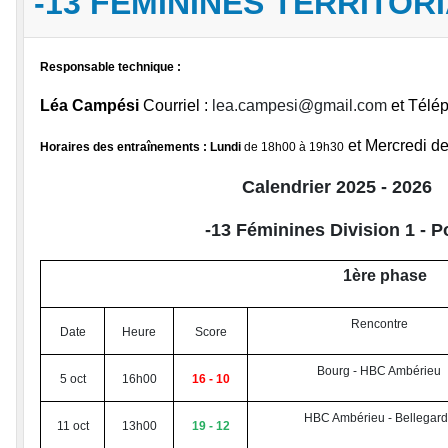
-13 FÉMININES TERRITOR
Responsable technique :
Léa Campési
Courriel :
lea.campesi@gmail.com
et Télé
et Mercredi d
Horaires des entraînements :
Lundi
de 18h00 à 19h30
Calendrier 2025 - 2026
-13 Féminines Division 1 -
P
1ère phase
Rencontre
Date
Heure
Score
Bourg - HBC Ambérieu
5 oct
16h00
16 - 10
HBC Ambérieu - Bellegar
11 oct
13h00
19 - 12