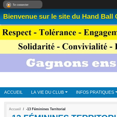
Panneau de gestion des cookies
Se connecter
Bienvenue sur le site du Hand Ball
ACCUEIL
LA VIE DU CLUB
INFOS PRATIQUES
Accueil
-13 Féminines Territorial