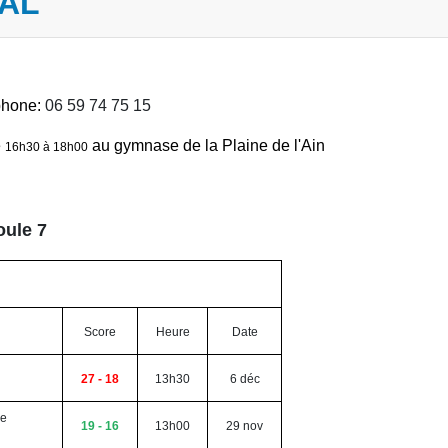
IAL
phone:
06 59 74 75 15
e
au gymnase de la Plaine de l'Ain
16h30 à 18h00
oule 7
Score
Heure
Date
27 - 18
13h30
6 déc
de
19 - 16
13h00
29 nov