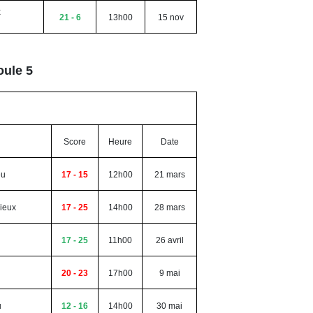
x
21 - 6
13h00
15 nov
oule 5
Score
Heure
Date
eu
17 - 15
12h00
21 mars
lieux
17 - 25
14h00
28 mars
17 - 25
11h00
26 avril
20 - 23
17h00
9 mai
u
12 - 16
14h00
30 mai