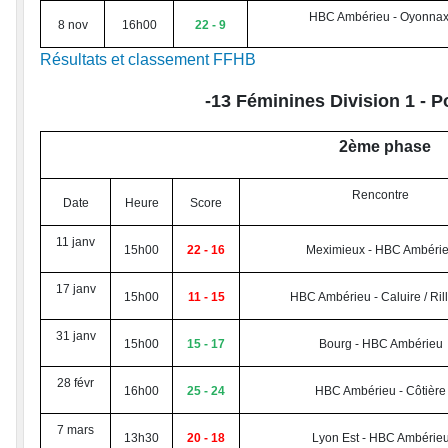
HBC Ambérieu - Oyonna
8 nov
16h00
22 - 9
Résultats et classement FFHB
-13 Féminines Division 1 -
P
2ème phase
Rencontre
Date
Heure
Score
11 janv
15h00
22 - 16
Meximieux - HBC Ambéri
17 janv
15h00
11 - 15
HBC Ambérieu - Caluire / Ril
31 janv
15h00
15 - 17
Bourg - HBC Ambérieu
28 févr
16h00
25 - 24
HBC Ambérieu - Côtière
7 mars
13h30
20 - 18
Lyon Est - HBC Ambérie