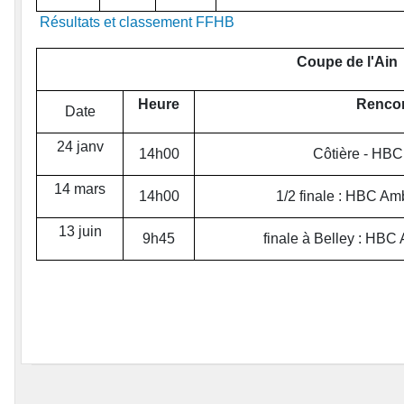
Résultats et classement FFHB
Coupe de l'Ain
Heure
Rencon
Date
24 janv
14h00
Côtière - HB
14 mars
14h00
1/2 finale : HBC Am
13 juin
9h45
finale à Belley : HBC