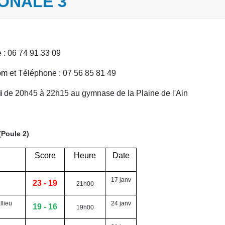
IONALE 3
 : 06 74 91 33 09
om
et Téléphone : 07 56 85 81 49
i
de 20h45 à 22h15 au gymnase de la Plaine de l'Ain
ule 2)
Score
Heure
Date
17 janv
23 - 19
21h00
llieu
24 janv
19 - 16
19h00