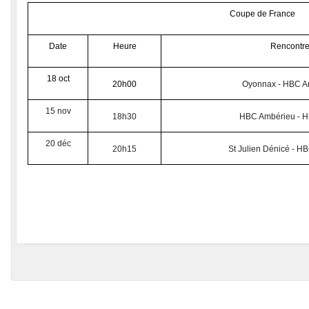
Coupe de France
Date
Heure
Rencontr
18 oct
20h00
Oyonnax - HBC A
15 nov
18h30
HBC Ambérieu - 
20 déc
20h15
St Julien Dénicé - H