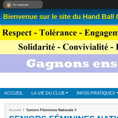
Panneau de gestion des cookies
Se connecter
Bienvenue sur le site du Hand Ball
ACCUEIL
LA VIE DU CLUB
INFOS PRATIQUES
Accueil
Seniors Féminines Nationale 3