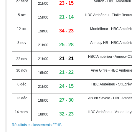
27 sept
Voiron - HBC Ambérieu
23 - 15
21h00
5 oct
HBC Ambérieu - Etoile Beauv
21 - 14
15h00
12 oct
Montélimar - HBC Ambéri
34 - 23
19h00
8 nov
Annecy HB - HBC Ambéri
25 - 28
21h00
HBC Ambérieu - Annecy C
21 - 21
22 nov
21h00
30 nov
Arve Giffre - HBC Ambéri
21 - 22
16h00
6 déc
HBC Ambérieu - St Egrèv
24 - 15
21h00
13 déc
Aix en Savoie - HBC Ambér
27 - 30
18h00
14 mars
HBC Ambérieu - Val de Ley
32 - 23
18h00
Résultats et classements FFHB