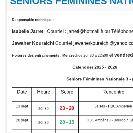
SENIORS FÉMININES NAT
Responsable technique :
Isabelle Jarret
Courriel : jarreti@hotmail.fr ou Téléphone
Jawaher Kouraichi
Courriel
jawaherkouraichi@yahoo.c
et
vendred
Horaires des entraînements : Mercredi
de 20h30 à 22h00
Calendrier 2025 - 2026
Seniors Féminines Nationale 3 - (Po
Date
Heure
Score
Rencontre
13 sept
Le Teil - HBC Ambérieu
23 - 20
20h30
20 sept
HBC Ambérieu - Bourgoin Ja
28 - 15
20h30