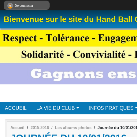
Panneau de gestion des cookies
Se connecter
Bienvenue sur le site du Hand Ball
ACCUEIL
LA VIE DU CLUB
INFOS PRATIQUES
Accueil
2015-2016
Les albums photos
Journée du 10/01/20