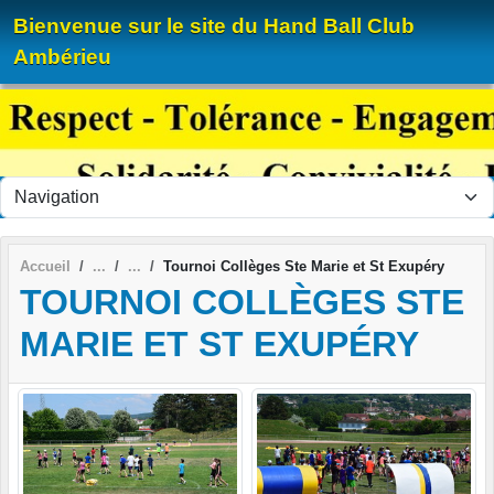
Panneau de gestion des cookies
Bienvenue sur le site du Hand Ball Club
Ambérieu
Accueil
Tournoi Collèges Ste Marie et St Exupéry
TOURNOI COLLÈGES STE
MARIE ET ST EXUPÉRY