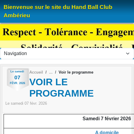
Panneau de gestion des cookies
Bienvenue sur le site du Hand Ball Club
Ambérieu
Le
samedi
Accueil
Voir le programme
07
VOIR LE
FÉVR.
2026
PROGRAMME
Le
samedi
07
févr.
2026
Samedi 7 février 2026
A domicile