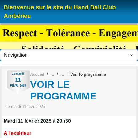
Panneau de gestion des cookies
Bienvenue sur le site du Hand Ball Club
Ambérieu
Le
mardi
Accueil
Voir le programme
11
VOIR LE
FÉVR.
2025
PROGRAMME
Le
mardi
11
févr.
2025
Mardi 11 février 2025 à 20h30
A l'extérieur