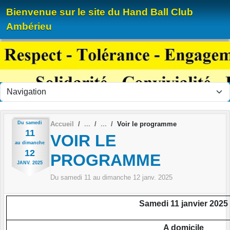
Panneau de gestion des cookies
Bienvenue sur le site du Hand Ball Club
Ambérieu
Du
samedi
Accueil
Voir le programme
11
VOIR LE
au
dimanche
12
PROGRAMME
JANV.
2025
Du
samedi
11
au
dimanche
12
janv.
2025
Samedi 11 janvier 2025
A domicile