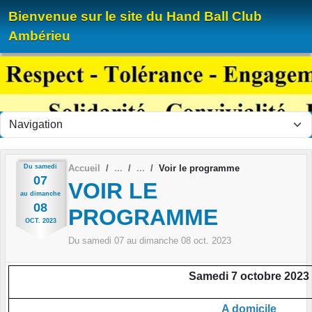
Panneau de gestion des cookies
Bienvenue sur le site du Hand Ball Club
Ambérieu
Du
samedi
Accueil
Voir le programme
07
VOIR LE
au
dimanche
08
PROGRAMME
OCT.
2023
Du
samedi
07
au
dimanche
08
oct.
2023
Samedi 7 octobre 2023
A domicile