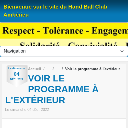
Panneau de gestion des cookies
Bienvenue sur le site du Hand Ball Club
Ambérieu
Le
dimanche
Accueil
Voir le programme à l'extérieur
04
VOIR LE
DÉC.
2022
PROGRAMME À
L'EXTÉRIEUR
Le
dimanche
04
déc.
2022