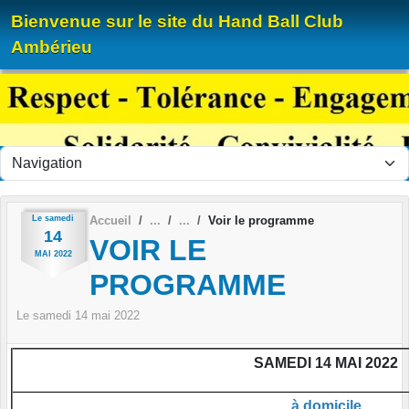
Panneau de gestion des cookies
Bienvenue sur le site du Hand Ball Club
Ambérieu
Le
samedi
Accueil
Voir le programme
14
VOIR LE
MAI
2022
PROGRAMME
Le
samedi
14
mai
2022
SAMEDI 14 MAI 2022
à domicile