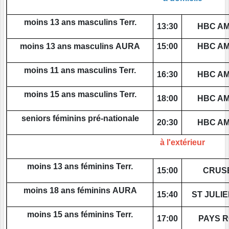
moins 13 ans masculins Terr.
13:30
HBC A
moins 13 ans masculins AURA
15:00
HBC A
moins 11 ans masculins Terr.
16:30
HBC A
moins 15 ans masculins Terr.
18:00
HBC A
seniors féminins pré-nationale
20:30
HBC A
à l'extérieur
moins 13 ans féminins Terr.
15:00
CRUS
moins 18 ans féminins AURA
15:40
ST JULI
moins 15 ans féminins Terr.
17:00
PAYS 