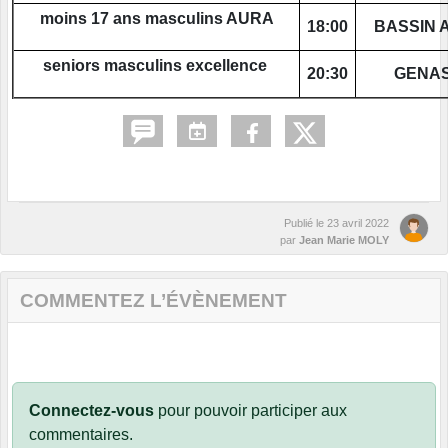
moins 17 ans masculins AURA
18:00
BASSIN 
seniors masculins excellence
20:30
GENAS
Publié le
23 avril 2022
par
Jean Marie MOLY
COMMENTEZ L’ÉVÈNEMENT
Connectez-vous
pour pouvoir participer aux
commentaires.