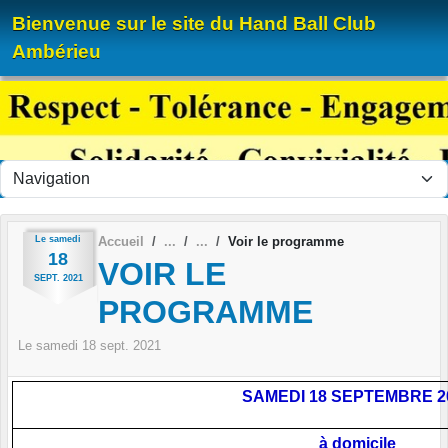
Panneau de gestion des cookies
Bienvenue sur le site du Hand Ball Club
Ambérieu
Le
samedi
Accueil
Voir le programme
18
VOIR LE
SEPT.
2021
PROGRAMME
Le
samedi
18
sept.
2021
SAMEDI 18 SEPTEMBRE 2
à domicile