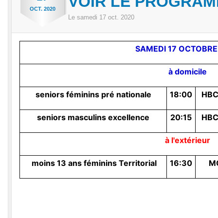
VOIR LE PROGRA
OCT.
2020
Le
samedi
17
oct.
2020
SAMEDI 17 OCTOBRE
à domicile
seniors féminins pré nationale
18:00
HBC
seniors masculins excellence
20:15
HBC
à l'extérieur
moins 13 ans féminins Territorial
16:30
M