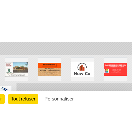
r
Tout refuser
Personnaliser
arte cookies
Gestion des cookies
s légales
Signaler un contenu inapproprié