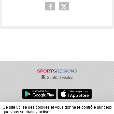
SPORTS
REGIONS
255833
visites
Charte cookies
Gestion des cookies
Ce site utilise des cookies et vous donne le contrôle sur ceux
Informations légales
Signaler un contenu inapproprié
que vous souhaitez activer